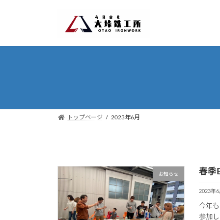
コ
ナ
ン
ビ
テ
ゲ
ン
ー
ツ
シ
へ
ョ
ス
ン
キ
に
ッ
移
プ
動
トップページ
2023年6月
春季
お知らせ
2023年
今年も
参加し