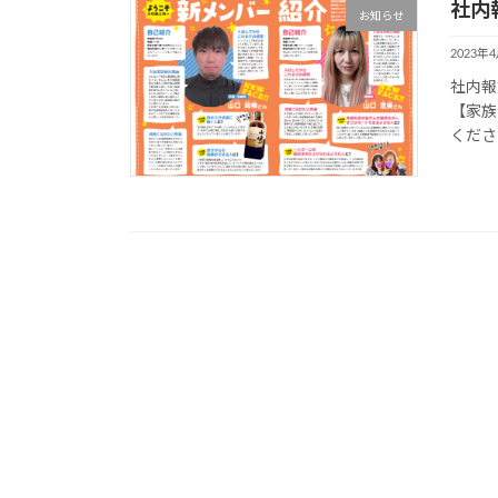
社内報
お知らせ
2023年
社内報
【家族
くださ