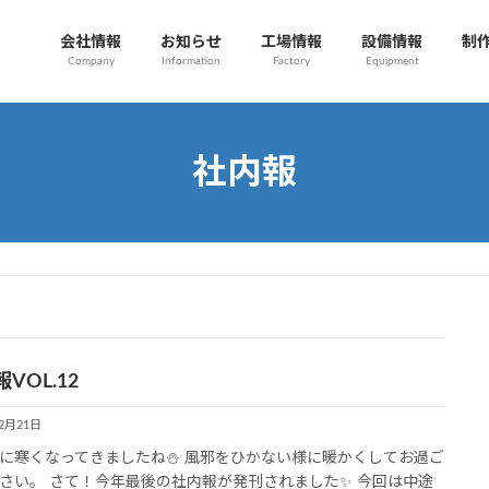
会社情報
お知らせ
工場情報
設備情報
制
Company
Information
Factory
Equipment
社内報
VOL.12
12月21日
に寒くなってきましたね⛄ 風邪をひかない様に暖かくしてお過ご
さい。 さて！今年最後の社内報が発刊されました✨ 今回は中途