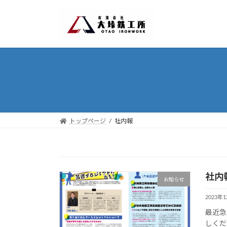
コ
ナ
ン
ビ
テ
ゲ
ン
ー
ツ
シ
へ
ョ
ス
ン
キ
に
ッ
移
プ
動
トップページ
社内報
社内報
お知らせ
2023年
最近急
しくだ