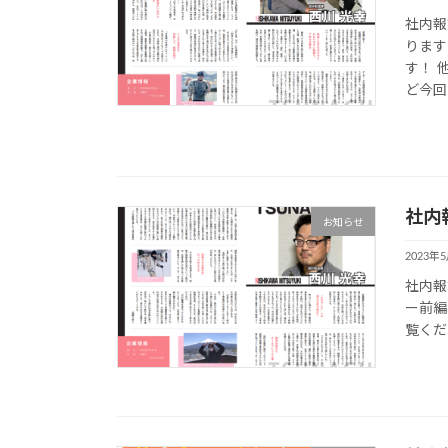
社内報
ります
す！ 
ど今回
社内報
お知らせ
2023年
社内報
ー前編
覧くだ